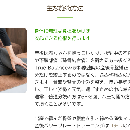
主な施術方法
身体に無理な負担をかけず
安心できる施術を行います
産後は赤ちゃんを抱っこしたり、授乳中の不
や下腹部痛（恥骨結合痛）を訴える方も多く
True Balanceあまね療整院の産後骨盤
分だけを矯正するのではなく、歪みや痛みの
きます。骨盤や背骨の歪みを整え、良い姿勢
し、正しい姿勢で元気に過ごすための中心軸
通常、普通分娩の方は6～8回、帝王切開の方
て頂くことが多いです。
出産で緩んだ骨盤や腹筋を引き締める産後マ
産後パワープレートトレーニングは
コチラ
の