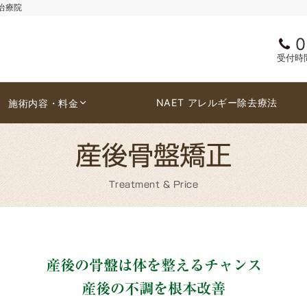
治療院
0
受付時間 
NAET アレルギー除去療法
施術内容・料金
産後骨盤矯正
Treatment & Price
産後の骨盤は体を整えるチャンス
産後の不調を根本改善