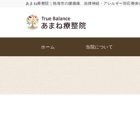
あまね療整院｜熱海市の腰膝痛、自律神経・アレルギー対応整体
ホーム
当院について
TrueBalanceあまね療整院
産後骨盤矯正