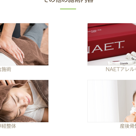
合施術
NAETアレ
神経整体
産後骨